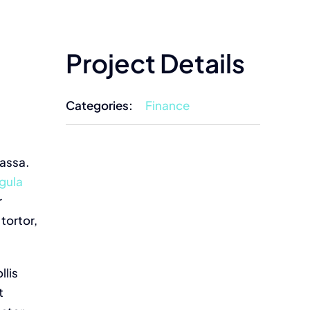
Project Details
Categories:
Finance
massa.
igula
r
 tortor,
llis
t