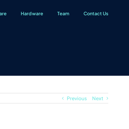
are
Hardware
Team
Contact Us
Previous
Next