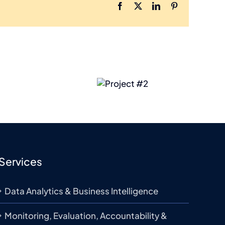
Facebook
X
LinkedIn
Pinterest
Project
Pr
#2
Services
Data Analytics & Business Intelligence
Monitoring, Evaluation, Accountability &