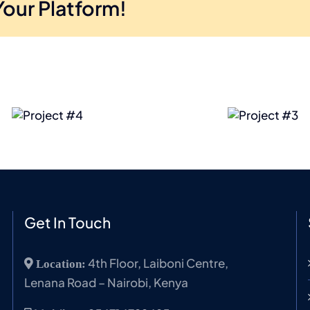
Your Platform!
ect
Project
#3
Get In Touch
4th Floor, Laiboni Centre,
Location:
Lenana Road – Nairobi, Kenya