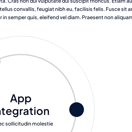
a. Cras non dui vulputate dui suscipit rhoncus. Etiam a
lus convallis, feugiat nibh eu, facilisis felis. Fusce sit 
in semper quis, eleifend vel diam. Praesent non aliquam 
App
ntegration
c sollicitudin molestie