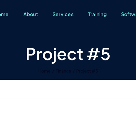
ome
About
Services
Training
Softw
Project #5
Home
Finance
Project #5