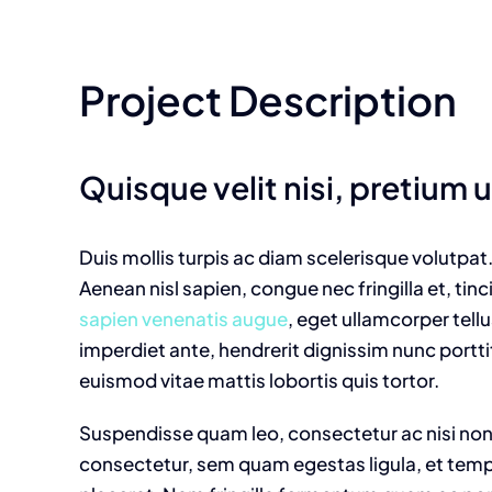
Larger
Image
Project Description
Quisque velit nisi, pretium ut
Duis mollis turpis ac diam scelerisque volutpat
Aenean nisl sapien, congue nec fringilla et, tin
sapien venenatis augue
, eget ullamcorper tell
imperdiet ante, hendrerit dignissim nunc porttit
euismod vitae mattis lobortis quis tortor.
Suspendisse quam leo, consectetur ac nisi non,
consectetur, sem quam egestas ligula, et tempu