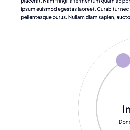
placerat. Nam fringilla fermentum quam ac port
ipsum euismod egestas laoreet. Curabitur nec tel
pellentesque purus. Nullam diam sapien, auctor 
I
Done