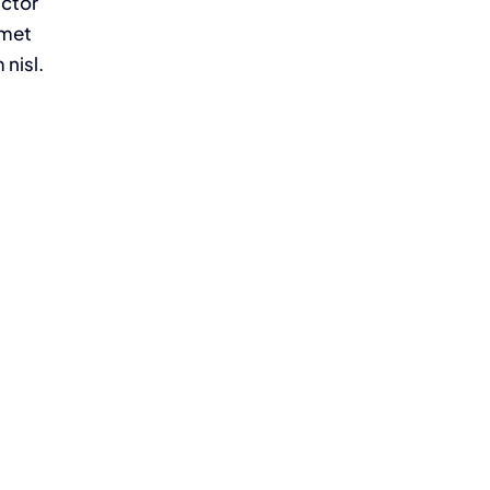
uctor
amet
nisl.