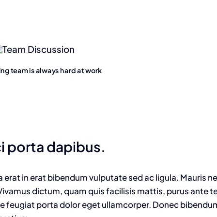
ng team is always hard at work
ci porta dapibus.
m a erat in erat bibendum vulputate sed ac ligula. Mauris n
 Vivamus dictum, quam quis facilisis mattis, purus ante 
sque feugiat porta dolor eget ullamcorper. Donec bibendu